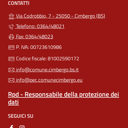
CONTATTI
(apre in un
Via Codrobbio, 7 - 25050 - Cimbergo (BS)
Telefono: 0364/48021
Fax: 0364/48023
P. IVA: 00723610986
Codice fiscale: 81002590172
info@comune.cimbergo.bs.it
info@pec.comunecimbergo.eu
Rpd - Responsabile della protezione dei
dati
SEGUICI SU