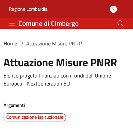
Attuazione Misure PNRR
Vai al contenuto principale
(apre in un'altra scheda).
Regione Lombardia
Comune di Cimbergo
Home
/
Attuazione Misure PNRR
Attuazione Misure PNRR
Elenco progetti finanziati con i fondi dell'Unione
Europea - NextGeneration EU
Argomenti
Comunicazione istituzionale