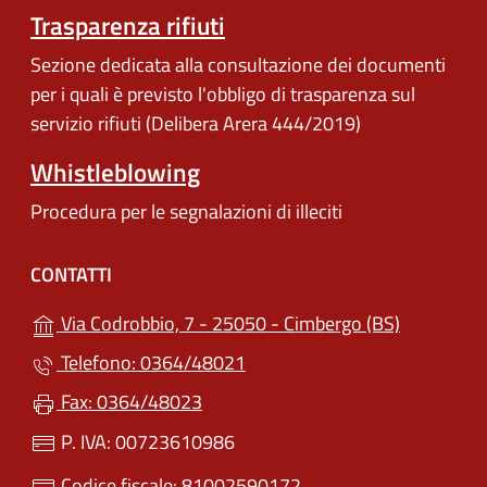
Trasparenza rifiuti
Sezione dedicata alla consultazione dei documenti
per i quali è previsto l'obbligo di trasparenza sul
servizio rifiuti (Delibera Arera 444/2019)
Whistleblowing
Procedura per le segnalazioni di illeciti
CONTATTI
(apre in un
Via Codrobbio, 7 - 25050 - Cimbergo (BS)
Telefono: 0364/48021
Fax: 0364/48023
P. IVA: 00723610986
Codice fiscale: 81002590172