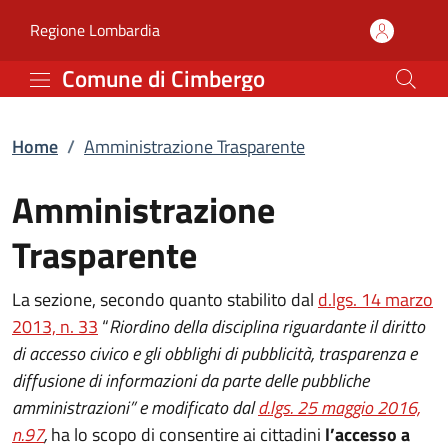
Amministrazione Traspa
Vai al contenuto principale
(apre in un'altra scheda).
Regione Lombardia
Comune di Cimbergo
Home
/
Amministrazione Trasparente
Amministrazione
Trasparente
La sezione, secondo quanto stabilito dal
d.lgs. 14 marzo
2013, n. 33
“
Riordino della disciplina riguardante il diritto
di accesso civico e gli obblighi di pubblicità, trasparenza e
diffusione di informazioni da parte delle pubbliche
amministrazioni” e modificato dal
d.lgs. 25 maggio 2016,
n.97
,
ha lo scopo di consentire ai cittadini
l’accesso a